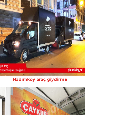
Hadımköy araç giydirme