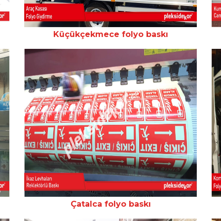
Küçükçekmece folyo baskı
Çatalca folyo baskı