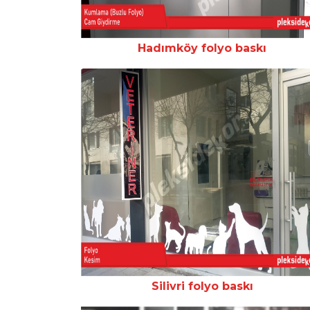
Hadımköy folyo baskı
Silivri folyo baskı