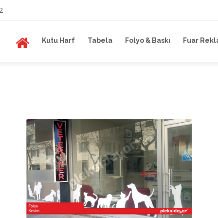
2
Kutu Harf
Tabela
Folyo & Baskı
Fuar Rekl