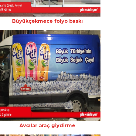
Büyükçekmece folyo baskı
Avcılar araç giydirme