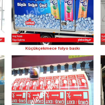
Küçükçekmece folyo baskı