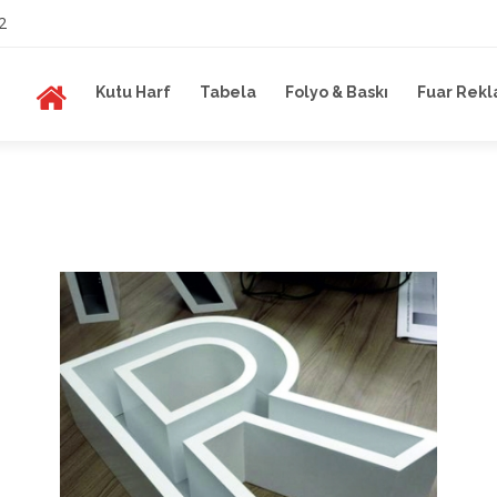
2
Kutu Harf
Tabela
Folyo & Baskı
Fuar Rekl