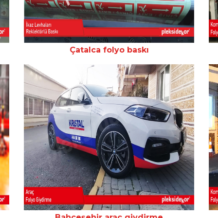
Çatalca folyo baskı
Bahçeşehir araç giydirme