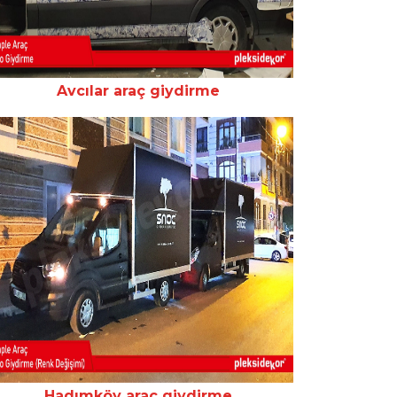
Avcılar araç giydirme
Hadımköy araç giydirme