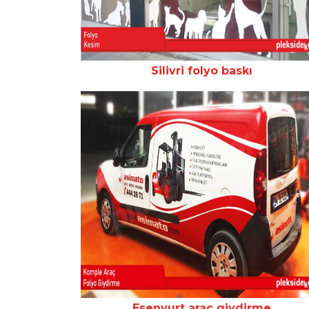
Silivri folyo baskı
Esenyurt araç giydirme